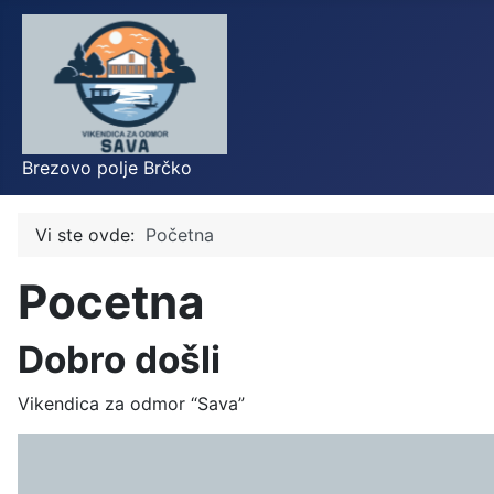
Brezovo polje Brčko
Vi ste ovde:
Početna
Pocetna
Dobro došli
Vikendica za odmor “Sava”